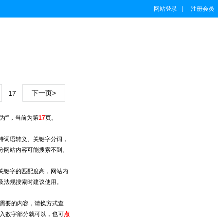
网站登录 |
注册会员
下一页>
17
为“”，当前为第
17
页。
持词语转义、关键字分词，
分网站内容可能搜索不到。
关键字的匹配度高，网站内
及法规搜索时建议使用。
所需要的内容，请换方式查
输入数字部分就可以，也可
点