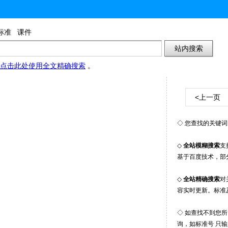
标准
课件
点击此处使用全文精确搜索
。
<上一页
◇ 您查找的关键词
◇
全站模糊搜索
支
基于百度技术，部
◇
全站精确搜索
对
容实时更新。标准
◇ 如查找不到您
询，如标准号 只